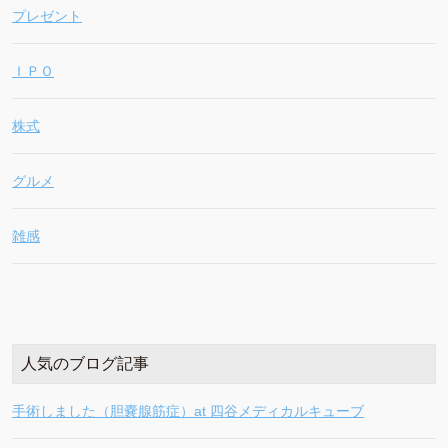
プレゼント
ＩＰＯ
株式
グルメ
雑感
人気のブログ記事
手術しました（胆嚢腺筋症）at 四谷メディカルキューブ