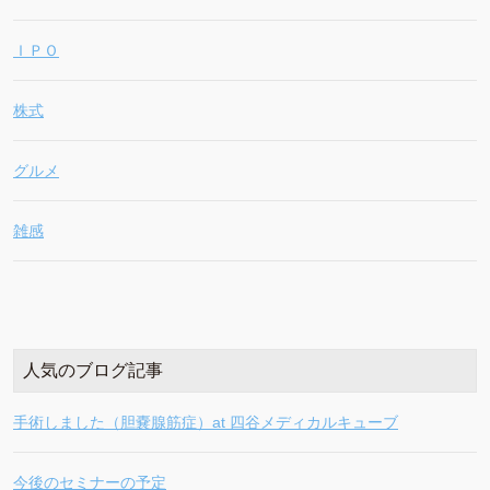
ＩＰＯ
株式
グルメ
雑感
人気のブログ記事
手術しました（胆嚢腺筋症）at 四谷メディカルキューブ
今後のセミナーの予定