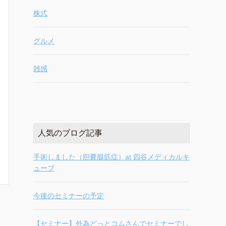
株式
グルメ
雑感
人気のブログ記事
手術しました（胆嚢腺筋症）at 四谷メディカルキ
ューブ
今後のセミナーの予定
【セミナー】外為どっとコムさんでセミナーでし