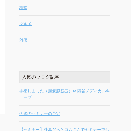
株式
グルメ
雑感
人気のブログ記事
手術しました（胆嚢腺筋症）at 四谷メディカルキ
ューブ
今後のセミナーの予定
【セミナー】外為どっとコムさんでセミナーでし