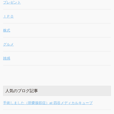
プレゼント
ＩＰＯ
株式
グルメ
雑感
人気のブログ記事
手術しました（胆嚢腺筋症）at 四谷メディカルキューブ