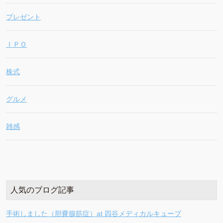
プレゼント
ＩＰＯ
株式
グルメ
雑感
人気のブログ記事
手術しました（胆嚢腺筋症）at 四谷メディカルキューブ