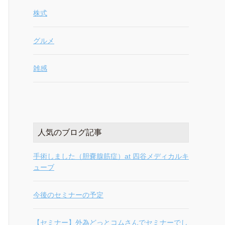
株式
グルメ
雑感
人気のブログ記事
手術しました（胆嚢腺筋症）at 四谷メディカルキ
ューブ
今後のセミナーの予定
【セミナー】外為どっとコムさんでセミナーでし