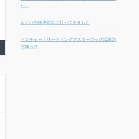
た。
レノバの株主総会に行ってきました
ＦＸチャートリーディングマスターブック増刷の
お知らせ